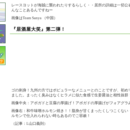
レースヨットが海賊に襲われたりするらしく・・居所の詳細は一切公
んなことあるんですねー
画像はTeam Sanya （中国）
『居酒屋大笑』第二弾！
ゴの刺身！九州の方ではポピュラーなメニューとのことですが、初め
ました。まったく臭みはなくヒラメに似た食感で生姜醤油と相性抜群
画像中央：アボガドと豆腐の厚揚げ！アボガドの厚揚げがフォアグラ
画像右：和牛味噌ホルモン焼き！！脂身が甘くまったくしつこくない
ルモンで仕入れられない時もあるのでご容赦！
（記事：L山口義則）