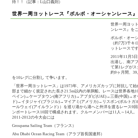
待！！（記事：L山口義則）
世界一周ヨットレース『ボルボ・オーシャンレース』
世界一周ヨッ
ンレース』を
ボルボ・オーシャ
（約7万3千キ
ットレースで
2011年11月
出港し、南ア
て第1レグがス
約9ヶ月間、39
を10レグに分割し て争います。
「世界一周ヨットレース」は1973年、アメリカズカップに対抗して始
部まで細かく規定された長さ21.5m以内の単胴船。レースは世界各地1
ペイン)→ケープタウン(南アフリカ)→アブダビ(UAE)→三亜(中国)→
ド)→イタジャイ(ブラジル)→マイアミ(アメリカ)→リスボン(ポルトガ
ールウェイ(アイルランド) ）を巡り港から港へと外洋を渡るレース9回
ンポートレース10回で構成されます。クルーメンバーは11人～14人。
2011-2012の今大会には
Groupama Sailing Team（フランス）
Abu Dhabi Ocean Racing Team（アラブ首長国連邦）