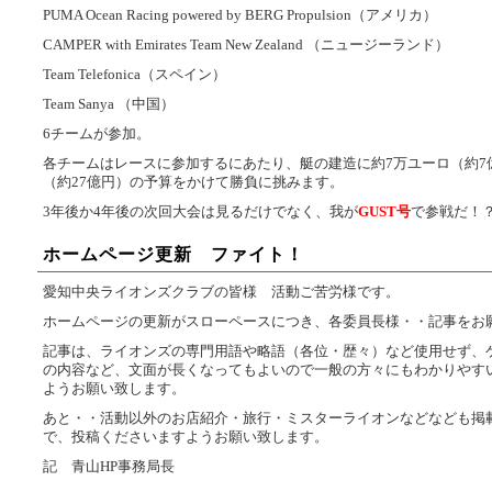
PUMA Ocean Racing powered by BERG Propulsion（アメリカ）
CAMPER with Emirates Team New Zealand （ニュージーランド）
Team Telefonica（スペイン）
Team Sanya （中国）
6チームが参加。
各チームはレースに参加するにあたり、艇の建造に約7万ユーロ（約7億
（約27億円）の予算をかけて勝負に挑みます。
3年後か4年後の次回大会は見るだけでなく、我が
GUST号
で参戦だ！
ホームページ更新 ファイト！
愛知中央ライオンズクラブの皆様 活動ご苦労様です。
ホームページの更新がスローペースにつき、各委員長様・・記事をお
記事は、ライオンズの専門用語や略語（各位・歴々）など使用せず、
の内容など、文面が長くなってもよいので一般の方々にもわかりやす
ようお願い致します。
あと・・活動以外のお店紹介・旅行・ミスターライオンなどなども掲
で、投稿くださいますようお願い致します。
記 青山HP事務局長