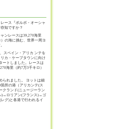
トレース『ボルボ・オーシャ
ご存知ですか？
ンレースは39,270海里
ロ）の海に挑む、世界一周ヨ
す。
5日、スペイン・アリカ ンテを
フリカ・ケープタウンに向け
タートしました。レースは
,270海里（約7万3千キロ）
められました。 ヨットは細
0箇所の港（アリカンテ(ス
オークランド(ニュージーラン
ル)→ロリアン(フランス)→ゴ
(レグ)と各港で行われるイ