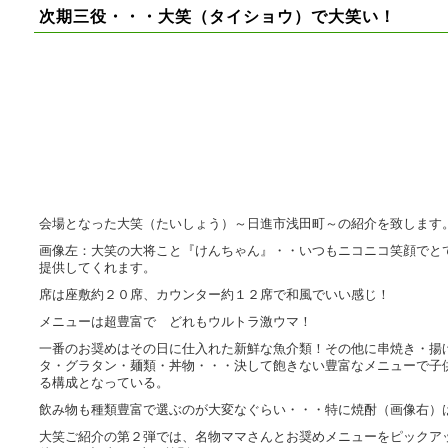
次期三役・・・大笑（タイショウ）で大笑い！
会場となった大笑（たいしょう）～日進市浅田町～の紹介を致します
画像左：大笑の大将こと『けんちゃん』・・いつもニコニコ笑顔でと
提供してくれます。
席は座敷約２０席、カウンター約１２席で和風でいい感じ！
メニューは超豊富で どれもウルトラ激ウマ！
一番のお奨めはその日に仕入れた新鮮な魚介類！その他に串焼き・揚
タ・グラタン・麺類・丼物・・・決して飽きない豊富なメニューで子
る構成となっている。
飲み物も種類豊富で選ぶのが大変なぐらい・・・特に焼酎（画像右）
大笑ご紹介の第２弾では、名物ママさんとお奨めメニューをピックア