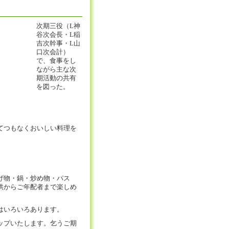
次期三役（L神
谷次会長・L稲
吉次幹事・L山
口次会計）
で、食事をし
ながら主な次
期活動の共有
を図った。
。
てつもなくおいしい料理を
げ物・鍋・炒め物・パス
供からご年配者まで楽しめ
はいろいろあります。
ップいたします。乞うご期