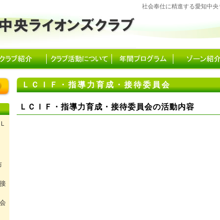
社会奉仕に精進する愛知中央
ＬＣＩＦ・指導力育成・接待委員会
ＬＣＩＦ・指導力育成・接待委員会の活動内容
Ｌ
防
接
会