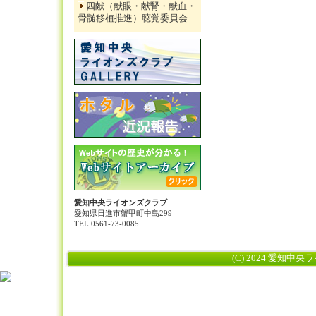
四献（献眼・献腎・献血・
骨髄移植推進）聴覚委員会
愛知中央ライオンズクラブ
愛知県日進市蟹甲町中島299
TEL 0561-73-0085
(C) 2024 愛知中央ライ