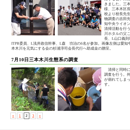
きました。三
様、三本木区
校より校長先
物調査の吉田
知中央ライオン
清掃活動を行
川ホタルの父こ
長、L山口義則
ITPR委員、L浅井政信幹事、L森 功治の6名が参加。画像左側は愛知
本木川を元気にする会の杉浦淳司会長代行へ助成金の贈呈。
7月10日三本木川生態系の調査
清掃と同時に
調査を行う。
が崩れてしま
す。
«
1
2
3
»