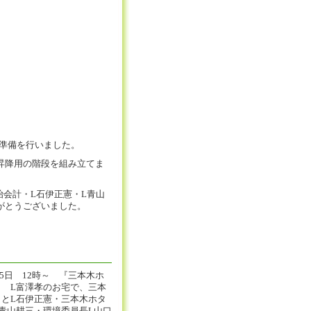
の準備を行いました。
昇降用の階段を組み立てま
治会計・L石伊正憲・L青山
がとうございました。
25日 12時～ 『三本木ホ
と L富澤孝のお宅で、三本
ことL石伊正憲・三本木ホタ