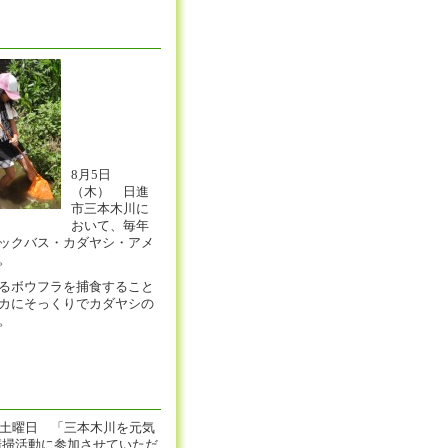
8月5日
（木） 日進
市三本木川に
おいて、毎年
ックバス・カダヤシ・アメ
。
るボウフラを捕食すること
カにそっくりでカダヤシの
。
0日土曜日 「三本木川を元気
清掃活動に参加させていただ