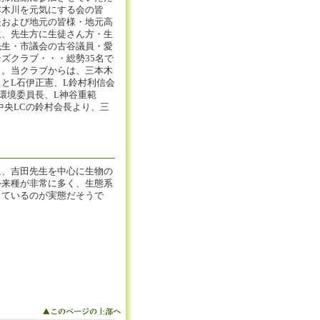
本木川を元気にする会の皆
長および地元の皆様・地元高
生、先生方に生徒さん方・生
先生・市議会の古谷議員・愛
ズクラブ・・・総勢35名で
う。当クラブからは、三本木
とL石伊正憲、L鈴村利信会
環境委員長、L神谷重範
中央LCの鈴村会長より、三
、吉田先生を中心に生物の
外来種が非常に多く、生態系
っているのが実態だそうで