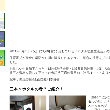
2011年3月8日（火）に3月9日に予定している「ホタル幼虫放流会」
保育園児が安全に堤防から川に降りられるように、細心の注意を払い
した。
お忙しい中参加下さった L鈴村利信会長・L浅井政信幹事・L森 功
耕三と資材を貸して下さった余語塗工店の豊田勘二社長様・・・あり
記事：環境委員会L山口義則委員長
三本木ホタルの母？ご紹介！
2010年12月
タルの母』こ
木ホタルの父