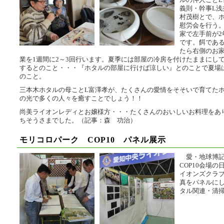
ルの仲人ことL
義則・幹事L浅
村茂樹とで、
慰労会を行う
家で左手前が2
です。餌であ
たら右側のお
業を1週間に2～3回行います。夏季には部屋の冷房を付けたままにし
するとのこと・・・『ホタルの部屋に行けば涼しい』とのことで夏場
のこと。
三本木ホタルの母ことL富澤孝が、たくさんの愛情をそそいで育てた
の光で多くの人々を癒すことでしょう！！
尚美ライオンレディとお嬢様方・・・たくさんのおいしいお料理をあ
ちそうさまでした。（記事：森 功治）
モリコロパーク COP10 パネル展示
愛・地球博記
COP10会場
イオンズクラ
真をパネルに
タル関連・清