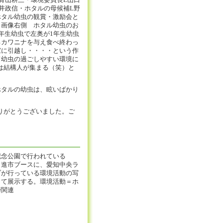
青山耕三・環境委員長L山口
井政信・ホタルの母候補L野
ホタル幼虫の観賞・激励会と
。画像右側 ホタル幼虫のお
年生幼虫で左奥が1年生幼虫
るカワニナを与え食べ終わっ
家に引越し・・・・という作
て幼虫の過ごしやすい環境に
は結構人が集まる（笑）と
ホタルの幼虫は、眩いばかり
りがとうございました。ご
念公園で行われている
の日進市ブースに、愛知中央ラ
ブが行っている環境活動の写
して展示する。環境活動＝ホ
掃関連