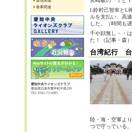
宮崎駿の『千と
環境関連
食事関連
L鈴村己智幸とL
ルを支払い、高
した。（時間も
千や顔無し・・
た！（記事・森
台湾紀行 
愛知中央ライオンズクラブ
愛知県日進市蟹甲町中島299
TEL 0561-73-0085
陸・海・空軍より
つで守っている