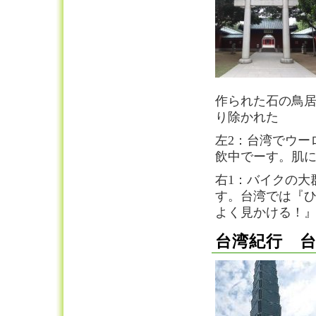
作られた石の鳥
り除かれた
左2：台湾でウー
飲中でーす。肌
右1：バイクの大群
す。台湾では『ひ
よく見かける！
台湾紀行 台