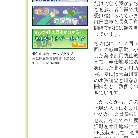
だけでなく我がま
ちを参加者全員で
受け続けられてい
は日進市と長久手
開催で他には類を
っています。
その他に、年７回（2
回）の献血活動、
愛知中央ライオンズクラブ
した薬物乱用防止
愛知県日進市蟹甲町中島299
えて、奉仕地域に
TEL 0561-73-0085
象にした薬物乱用
催、夏には天白川
の水質調査と川を
開催など、数多く
きています。
しかしながら、こ
地域の人々にあま
いのか、会員増強
せん。そこで本年
活動を奉仕地域に
PR広報をして、会