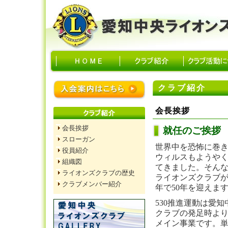
クラブ紹介
会長挨拶
会長挨拶
就任のご挨拶
スローガン
世界中を恐怖に巻
役員紹介
ウィルスもようや
組織図
てきました。そん
ライオンズクラブの歴史
ライオンズクラブが
クラブメンバー紹介
年で50年を迎えま
530推進運動は愛
クラブの発足時よ
メイン事業です。