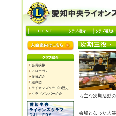
次期三役・
会長挨拶
スローガン
役員紹介
組織図
ライオンズクラブの歴史
クラブメンバー紹介
ら主な次期活動
会場となった大