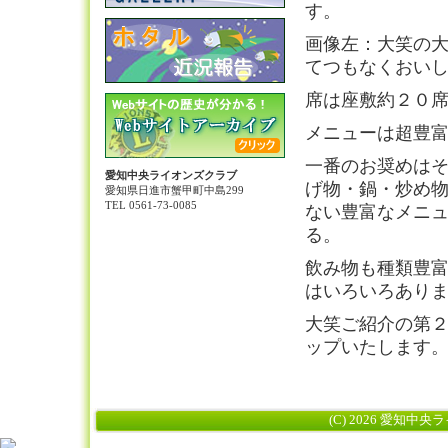
す。
画像左：大笑の
てつもなくおい
席は座敷約２０
メニューは超豊
一番のお奨めは
愛知中央ライオンズクラブ
げ物・鍋・炒め
愛知県日進市蟹甲町中島299
TEL 0561-73-0085
ない豊富なメニ
る。
飲み物も種類豊
はいろいろあり
大笑ご紹介の第
ップいたします。
(C) 2026 愛知中央ライ